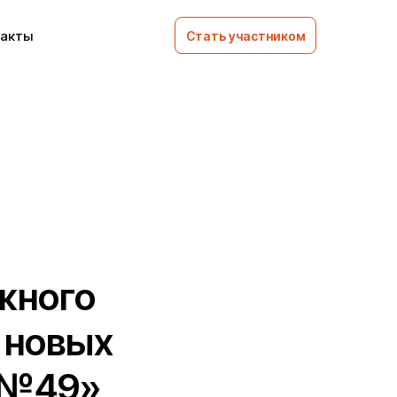
такты
Стать участником
жного
 новых
 №49»