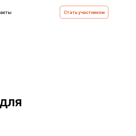
такты
Стать участником
 для